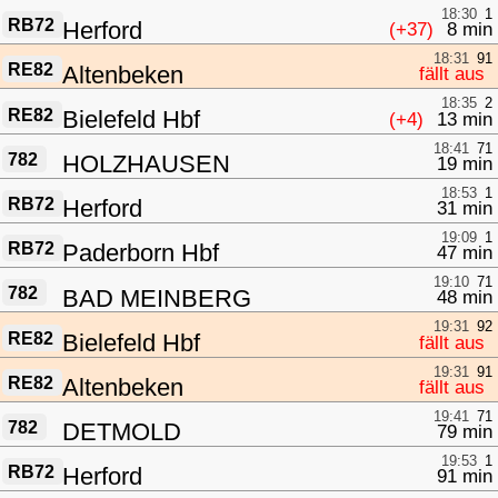
18:30
1
RB72
Herford
(+37)
8 min
18:31
91
RE82
Altenbeken
fällt aus
18:35
2
RE82
Bielefeld Hbf
(+4)
13 min
18:41
71
782
HOLZHAUSEN
19 min
18:53
1
RB72
Herford
31 min
19:09
1
RB72
Paderborn Hbf
47 min
19:10
71
782
BAD MEINBERG
48 min
19:31
92
RE82
Bielefeld Hbf
fällt aus
19:31
91
RE82
Altenbeken
fällt aus
19:41
71
782
DETMOLD
79 min
19:53
1
RB72
Herford
91 min