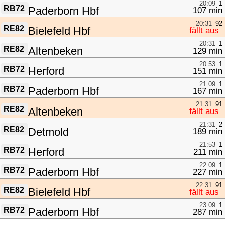
20:09
1
RB72
Paderborn Hbf
107 min
20:31
92
RE82
Bielefeld Hbf
fällt aus
20:31
1
RE82
Altenbeken
129 min
20:53
1
RB72
Herford
151 min
21:09
1
RB72
Paderborn Hbf
167 min
21:31
91
RE82
Altenbeken
fällt aus
21:31
2
RE82
Detmold
189 min
21:53
1
RB72
Herford
211 min
22:09
1
RB72
Paderborn Hbf
227 min
22:31
91
RE82
Bielefeld Hbf
fällt aus
23:09
1
RB72
Paderborn Hbf
287 min