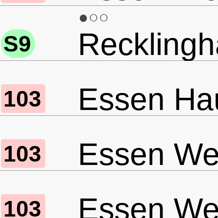
●○○
Recklingh
S9
Essen Ha
103
Essen Wer
103
Essen Wer
103