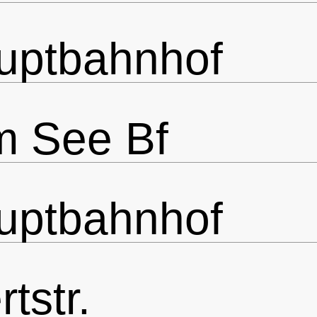
uptbahnhof
m See Bf
uptbahnhof
tstr.