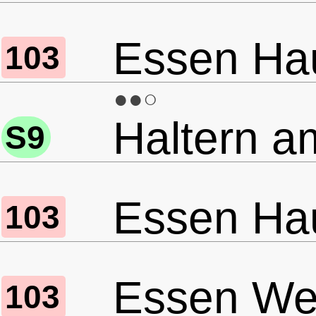
Essen Ha
103
●●○
Haltern a
S9
Essen Ha
103
Essen Wer
103