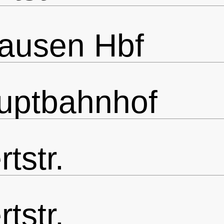
ausen Hbf
uptbahnhof
tstr.
tstr.