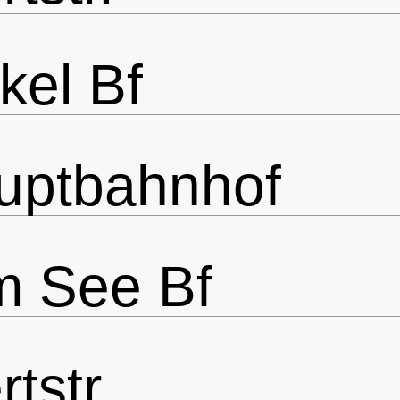
el Bf
uptbahnhof
m See Bf
tstr.