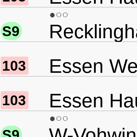
●○○
Recklingh
S9
Essen Wer
103
Essen Ha
103
●○○
W-Vohwink
S9