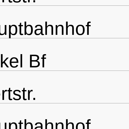
uptbahnhof
el Bf
tstr.
uptbahnhof