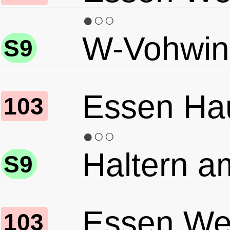
●○○
W-Vohwink
S9
Essen Ha
103
●○○
Haltern a
S9
Essen Wer
103