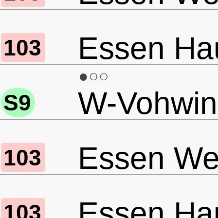
Essen Ha
103
●○○
W-Vohwink
S9
Essen Wer
103
Essen Ha
103