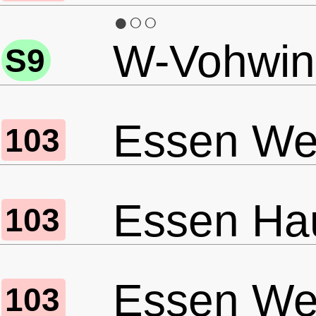
●○○
W-Vohwink
S9
Essen Wer
103
Essen Ha
103
Essen Wer
103