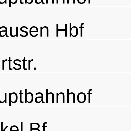
ausen Hbf
tstr.
uptbahnhof
el Bf