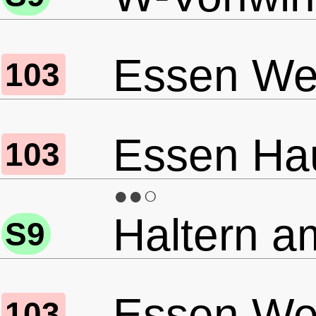
Essen Wer
103
Essen Ha
103
●●○
Haltern a
S9
Essen Wer
103