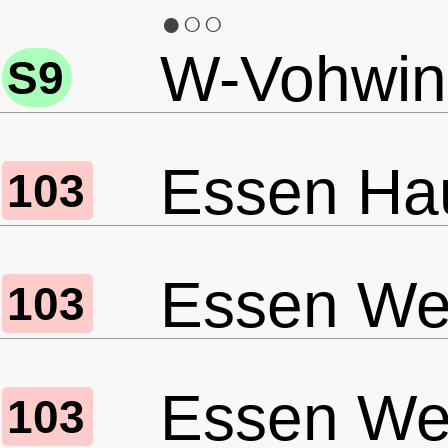
●○○
W-Vohwink
S9
Essen Ha
103
Essen Wer
103
Essen Wer
103