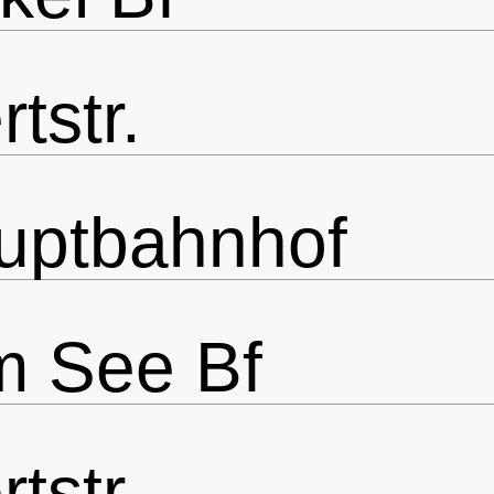
tstr.
uptbahnhof
m See Bf
tstr.