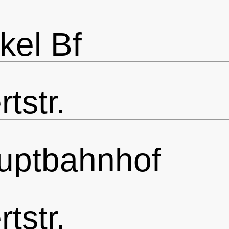
el Bf
tstr.
uptbahnhof
tstr.