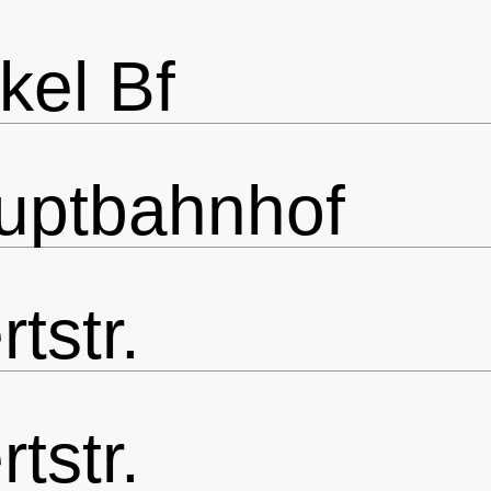
el Bf
uptbahnhof
tstr.
tstr.