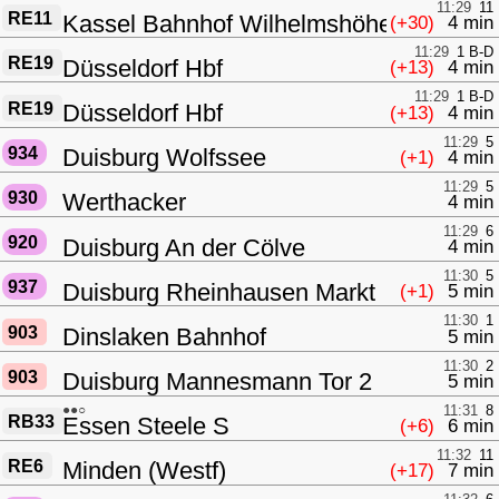
11:29
11
RE11
Kassel Bahnhof Wilhelmshöhe
(+30)
4 min
11:29
1 B-D
RE19
Düsseldorf Hbf
(+13)
4 min
11:29
1 B-D
RE19
Düsseldorf Hbf
(+13)
4 min
11:29
5
934
Duisburg Wolfssee
(+1)
4 min
11:29
5
930
Werthacker
4 min
11:29
6
920
Duisburg An der Cölve
4 min
11:30
5
937
Duisburg Rheinhausen Markt
(+1)
5 min
11:30
1
903
Dinslaken Bahnhof
5 min
11:30
2
903
Duisburg Mannesmann Tor 2
5 min
●●○
11:31
8
RB33
Essen Steele S
(+6)
6 min
11:32
11
RE6
Minden (Westf)
(+17)
7 min