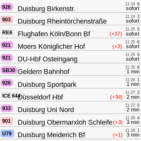
11:24
6
926
Duisburg Birkenstr.
sofort
11:24
2
903
Duisburg Rheintörchenstraße
sofort
11:25
5
RE6
Flughafen Köln/Bonn Bf
(+37)
sofort
11:25
6
921
Moers Königlicher Hof
(+3)
sofort
11:25
5
921
DU-Hbf Osteingang
sofort
11:26
6
SB30
Geldern Bahnhof
1 min
11:26
1
926
Duisburg Sportpark
1 min
11:27
2
ICE 644
Düsseldorf Hbf
(+34)
2 min
11:27
5
933
Duisburg Uni Nord
2 min
11:28
4
901
Duisburg Obermarxloh Schleife
(+3)
3 min
11:28
1
U79
Duisburg Meiderich Bf
(+1)
3 min