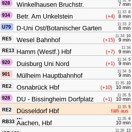
11:32
6
928
Winkelhausen Bruchstr.
7 min
11:33
6
934
Betr. Am Unkelstein
(+4)
8 min
11:33
2
U79
D-Uni Ost/Botanischer Garten
8 min
11:34
10
RE5
Wesel Bahnhof
(+15)
9 min
11:34
RE13
Hamm (Westf.) Hbf
(+7)
9 min
11:34
5
920
Duisburg Uni Nord
(+1)
9 min
11:34
3
901
Mülheim Hauptbahnhof
9 min
11:35
10
RE2
Osnabrück Hbf
(+10)
10 min
11:35
5
928
DU - Bissingheim Dorfplatz
(+1)
10 min
11:35
5
RE2
Düsseldorf Hbf
fällt aus
●●○
11:35
6
RB33
Aachen, Hbf
10 min
11:36
13